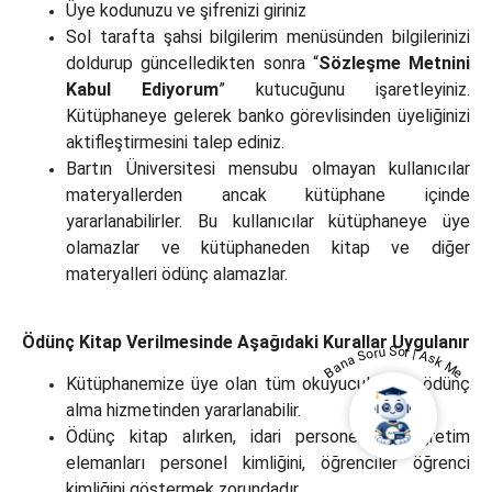
Üye kodunuzu ve şifrenizi giriniz
Sol tarafta şahsi bilgilerim menüsünden bilgilerinizi
doldurup güncelledikten sonra “
Sözleşme Metnini
Kabul Ediyorum
” kutucuğunu işaretleyiniz.
Kütüphaneye gelerek banko görevlisinden üyeliğinizi
aktifleştirmesini talep ediniz.
Bartın Üniversitesi mensubu olmayan kullanıcılar
materyallerden ancak kütüphane içinde
yararlanabilirler. Bu kullanıcılar kütüphaneye üye
olamazlar ve kütüphaneden kitap ve diğer
materyalleri ödünç alamazlar.
Ödünç Kitap Verilmesinde Aşağıdaki Kurallar Uygulanır
Bana Soru Sor | Ask Me
Kütüphanemize üye olan tüm okuyucularımız ödünç
alma hizmetinden yararlanabilir.
Ödünç kitap alırken, idari personel ve öğretim
elemanları personel kimliğini, öğrenciler öğrenci
kimliğini göstermek zorundadır.