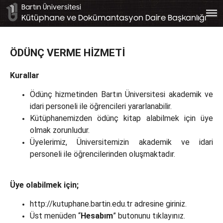
Bartın Üniversitesi
bars
Kütüphane ve Dokümantasyon Daire Başkanlığı
ÖDÜNÇ VERME HİZMETİ
Kurallar
Ödünç hizmetinden Bartın Üniversitesi akademik ve
idari personeli ile öğrencileri yararlanabilir.
Kütüphanemizden ödünç kitap alabilmek için üye
olmak zorunludur.
Üyelerimiz, Üniversitemizin akademik ve idari
personeli ile öğrencilerinden oluşmaktadır.
Üye olabilmek için;
http://kutuphane.bartin.edu.tr adresine giriniz.
Üst menüden “
Hesabım
” butonunu tıklayınız.