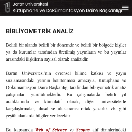
Bartın Üniversitesi
bars
Kütüphane ve Dokümantasyon Daire Başkanlığı
BİBLİYOMETRİK ANALİZ
Belirli bir alanda belirli bir dönemde ve belirli bir bölgede kişiler
ya da kurumlar tarafından üretilmiş yayınların ve bu yayınlar
arasındaki ilişkilerin sayısal olarak analizidir.
Bartın Üniversitesi’nin evrensel bilime katkısı ve yayın
sıralamasındaki yerinin belirlenmesi amacıyla, Kütüphane ve
Dokümantasyon Daire Başkanlığı tarafından bibliyometrik analiz
çalışmaları yürütülmektedir. Bu çalışmalarda belirli yıl
aralıklarında ve kümülatif olarak; diğer üniversitelerle
karşılaştırmalar, ulusal ve uluslararası ortak yazarlık vb. gibi
çeşitli alanlarda bilgiler verilecektir.
Bu kapsamda
Web of Science
ve
Scopus
atıf dizinlerindeki