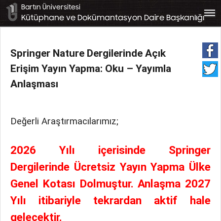
Bartın Üniversitesi
bars
Kütüphane ve Dokümantasyon Daire Başkanlığı
Springer Nature Dergilerinde Açık
Erişim Yayın Yapma: Oku – Yayımla
Anlaşması
Değerli Araştırmacılarımız;
2026 Yılı içerisinde Springer
Dergilerinde Ücretsiz Yayın Yapma Ülke
Genel Kotası Dolmuştur. Anlaşma 2027
Yılı itibariyle tekrardan aktif hale
gelecektir.