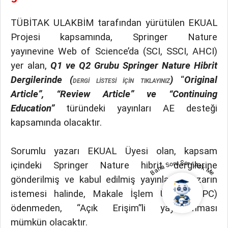
TÜBİTAK ULAKBİM tarafından yürütülen EKUAL
Projesi kapsamında, Springer Nature
yayınevine
Web of Science’da (SCI, SSCI, AHCI)
yer alan,
Q1 ve Q2 Grubu
Springer Nature Hibrit
Dergilerinde (
)
“
Original
DERGİ LİSTESİ İÇİN TIKLAYINIZ
Article”, “Review Article” ve “Continuing
Education”
türündeki yayınları AE desteği
kapsamında olacaktır.
Sorumlu yazarı EKUAL Üyesi olan, kapsam
Bana Soru Sor | Ask Me
içindeki Springer Nature hibrit dergilerine
gönderilmiş ve kabul edilmiş yayınların, yazarın
istemesi halinde, Makale İşlem Ücreti (APC)
ödenmeden, “Açık Erişim”li yayımlanması
mümkün olacaktır.