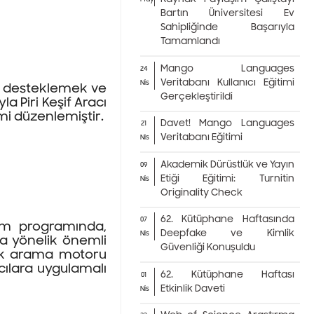
Bartın Üniversitesi Ev
Sahipliğinde Başarıyla
Tamamlandı
Mango Languages
24
Veritabanı Kullanıcı Eğitimi
Nis
nı desteklemek ve
Gerçekleştirildi
la Piri Keşif Aracı
imi düzenlemiştir.
Davet! Mango Languages
21
Veritabanı Eğitimi
Nis
Akademik Dürüstlük ve Yayın
09
Etiği Eğitimi: Turnitin
Nis
Originality Check
62. Kütüphane Haftasında
07
tim programında,
Deepfake ve Kimlik
Nis
ına yönelik önemli
Güvenliği Konuşuldu
emik arama motoru
cılara uygulamalı
62. Kütüphane Haftası
01
Etkinlik Daveti
Nis