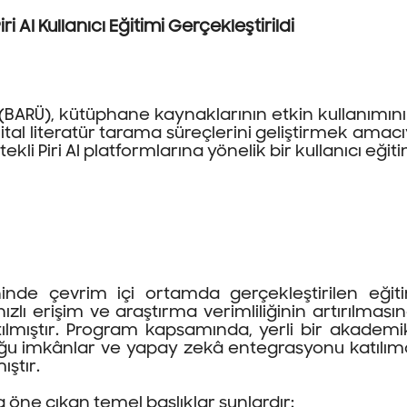
iri AI Kullanıcı Eğitimi Gerçekleştirildi
i (BARÜ), kütüphane kaynaklarının etkin kullanımı
jital literatür tarama süreçlerini geliştirmek amacıy
kli Piri AI platformlarına yönelik bir kullanıcı eğit
hinde çevrim içi ortamda gerçekleştirilen eği
ızlı erişim ve araştırma verimliliğinin artırılmas
anıtılmıştır. Program kapsamında, yerli bir akad
duğu imkânlar ve yapay zekâ entegrasyonu katılım
ıştır.
öne çıkan temel başlıklar şunlardır: