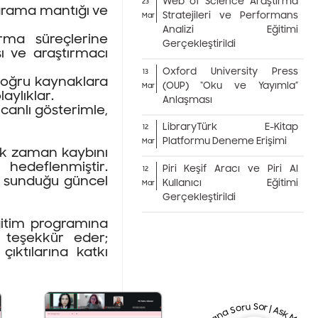
Web of Science Araştırma
23
tarama mantığı ve
Stratejileri ve Performans
Mar
Analizi Eğitimi
ırma süreçlerine
Gerçekleştirildi
ı ve araştırmacı
Oxford University Press
13
 doğru kaynaklara
(OUP) “Oku ve Yayımla”
Mar
laylıklar.
Anlaşması
 canlı gösterimle,
LibraryTürk E-Kitap
12
Platformu Deneme Erişimi
Mar
erek zaman kaybını
 hedeflenmiştir.
Piri Keşif Aracı ve Piri AI
12
un sunduğu güncel
Kullanıcı Eğitimi
Mar
Gerçekleştirildi
ğitim programına
 teşekkür eder;
çıktılarına katkı
Bana Soru Sor | Ask Me