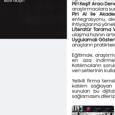
Bize Ulaşın
Piri Keşif Aracı Den
Değerlendirilmesi
DergiPark Akademik
araştırmacılara sun
Hijyen ve Sanitasyon
NDLTD (Theses and
Piri AI ile Akad
Dissertations
entegrasyonu, aka
ihtiyaçlarına yöneli
Literatür Tarama Ve
ulaşma hızının artı
Uygulamalı Göste
araçların pratikteki
Eğitimde, araştırma
en aza indirmele
Katılımcıların so
veri setlerinin kul
Yetkili firma tem
katılım sağlayan
sunulan bu dijital
sağlamasını dileriz