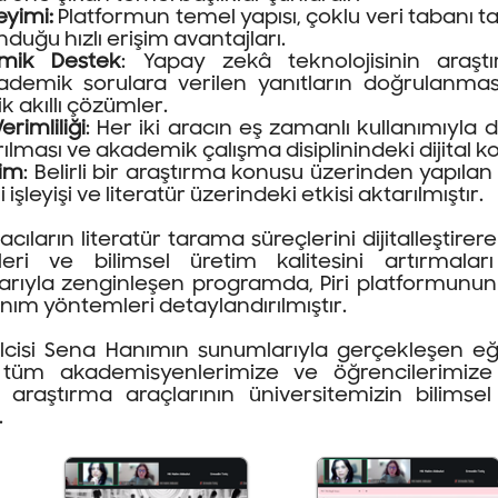
eyimi:
Platformun temel yapısı, çoklu veri tabanı 
duğu hızlı erişim avantajları.
emik Destek
: Yapay zekâ teknolojisinin araşt
demik sorulara verilen yanıtların doğrulanmas
k akıllı çözümler.
rimliliği
: Her iki aracın eş zamanlı kullanımıyla
rılması ve akademik çalışma disiplinindeki dijital ko
rim
: Belirli bir araştırma konusu üzerinden yapılan
 işleyişi ve literatür üzerindeki etkisi aktarılmıştır.
cıların literatür tarama süreçlerini dijitalleştir
ri ve bilimsel üretim kalitesini artırmaları
rularıyla zenginleşen programda, Piri platformun
lanım yöntemleri detaylandırılmıştır.
silcisi Sena Hanımın sunumlarıyla gerçekleşen e
 tüm akademisyenlerimize ve öğrencilerimize
 araştırma araçlarının üniversitemizin bilimsel 
.