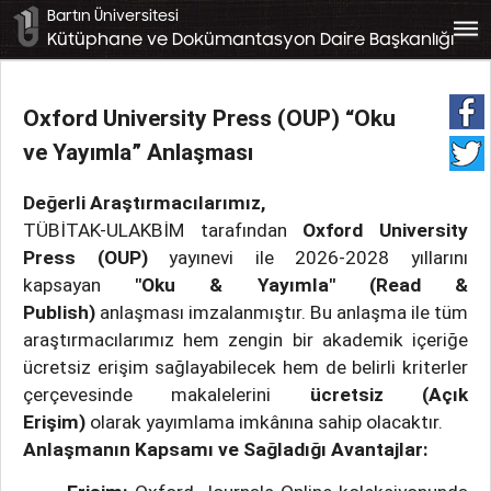
Bartın Üniversitesi
bars
Kütüphane ve Dokümantasyon Daire Başkanlığı
Oxford University Press (OUP) “Oku
ve Yayımla” Anlaşması
Değerli Araştırmacılarımız,
TÜBİTAK-ULAKBİM tarafından
Oxford University
Press (OUP)
yayınevi ile 2026-2028 yıllarını
kapsayan
"Oku & Yayımla" (Read &
Publish)
anlaşması imzalanmıştır. Bu anlaşma ile tüm
araştırmacılarımız hem zengin bir akademik içeriğe
ücretsiz erişim sağlayabilecek hem de belirli kriterler
çerçevesinde makalelerini
ücretsiz (Açık
Erişim)
olarak yayımlama imkânına sahip olacaktır.
Anlaşmanın Kapsamı ve Sağladığı Avantajlar: