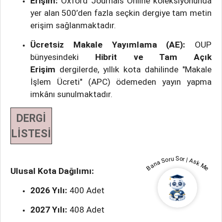
Erişim:
Oxford Journals Online koleksiyonunda
yer alan 500’den fazla seçkin dergiye tam metin
erişim sağlanmaktadır.
Ücretsiz Makale Yayımlama (AE):
OUP
bünyesindeki
Hibrit ve Tam Açık
Erişim
dergilerde, yıllık kota dahilinde "Makale
İşlem Ücreti" (APC) ödemeden yayın yapma
imkânı sunulmaktadır.
DERGİ
LİSTESİ
Bana Soru Sor | Ask Me
Ulusal Kota Dağılımı:
2026 Yılı:
400 Adet
2027 Yılı:
408 Adet