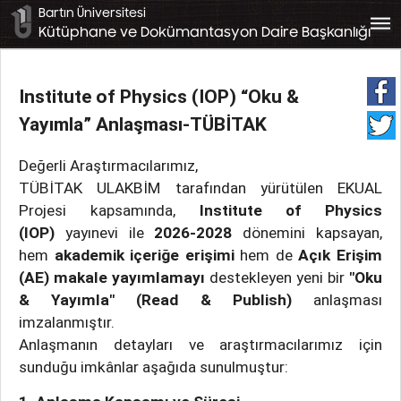
Bartın Üniversitesi
bars
Kütüphane ve Dokümantasyon Daire Başkanlığı
Institute of Physics (IOP) “Oku &
Yayımla” Anlaşması-TÜBİTAK
Değerli Araştırmacılarımız,
TÜBİTAK ULAKBİM tarafından yürütülen EKUAL
Projesi kapsamında,
Institute of Physics
(IOP)
yayınevi ile
2026-2028
dönemini kapsayan,
hem
akademik içeriğe erişimi
hem de
Açık Erişim
(AE) makale yayımlamayı
destekleyen yeni bir
"Oku
& Yayımla" (Read & Publish)
anlaşması
imzalanmıştır.
Anlaşmanın detayları ve araştırmacılarımız için
sunduğu imkânlar aşağıda sunulmuştur: