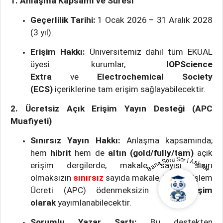
1. Anlaşma Kapsamı ve Süresi
Geçerlilik Tarihi:
1 Ocak 2026 – 31 Aralık 2028
(3 yıl).
Erişim Hakkı:
Üniversitemiz dahil tüm EKUAL
üyesi kurumlar,
IOPScience
Extra
ve
Electrochemical Society
(ECS)
içeriklerine tam erişim sağlayabilecektir.
2. Ücretsiz Açık Erişim Yayın Desteği (APC
Muafiyeti)
Sınırsız Yayın Hakkı:
Anlaşma kapsamında;
hem
hibrit
hem de
altın (gold/fully/tam)
açık
Bana Soru Sor | Ask Me
erişim dergilerde, makale sayısı sınırı
olmaksızın
sınırsız
sayıda makale, Makale İşlem
Ücreti (APC) ödenmeksizin
Açık Erişim
olarak
yayımlanabilecektir.
Sorumlu Yazar Şartı:
Bu destekten