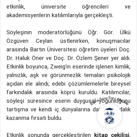
etkinlik, üniversite öğrencileri ve
akademisyenlerin katılımlarıyla gerçekleşti.
Söyleşinin moderatörlüğünü Öğr. Gör. Ülkü
Özgüven Ceylan üstlenirken, konuşmacılar
arasında Bartın Üniversitesi öğretim üyeleri Doç.
Dr. Haluk Öner ve Doç. Dr. Özlem Şener yer aldı.
Etkinlik boyunca, Zweig’ın eserinde işlenen kimlik,
yalnızlık, aşk ve görünmezlik temaları psikolojik
açıdan ele alındı; edebi çözümlemelerle bireysel
farkındalık arasında köprü kuruldu. Katılımcılar,
Bana Soru Sor | Ask Me
söyleşi süresince eserin duygusal yoğunluğunu
tartışma ve kendi iç dünyalarına dair farkındalık
kazanma fırsatı buldu.
Etkinlik sonunda gerçekleştirilen
kitap çekilişi
,